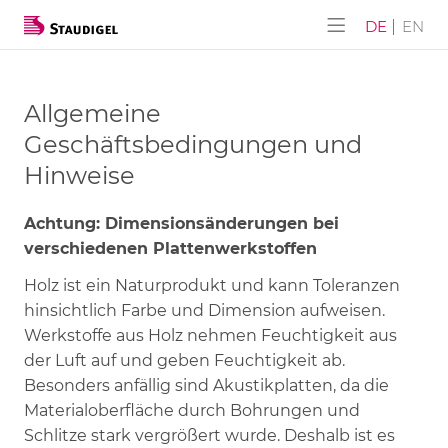
ALPHA-AKUSTIK
Unternehmen
Produkte
Service
Event
DE
EN
ALPHA-AKUSTIK
SUBLI-Lite
Service
Downloads
Event 03/2026
Allgemeine
Möbel BAU
NANO-Lite
Geschichte
Event 03/2025
Geschäftsbedingungen und
Hinweise
Wand DESIGN
Lochplatten
Stellenangebote
Event 04/2024
Achtung: Dimensionsänderungen bei
Flex Paravent
Schlitzplatten
Event 11/2023
verschiedenen Plattenwerkstoffen
Schlitzplatten (Lamellen)
Event 03/2023
Holz ist ein Naturprodukt und kann Toleranzen
hinsichtlich Farbe und Dimension aufweisen.
Schranktüren
Event 11/2022
Werkstoffe aus Holz nehmen Feuchtigkeit aus
der Luft auf und geben Feuchtigkeit ab.
Komplettlösungen
Event 04/2022
Besonders anfällig sind Akustikplatten, da die
Materialoberfläche durch Bohrungen und
Event 11/2021
Schlitze stark vergrößert wurde. Deshalb ist es