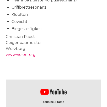
Helmholtz (erste Korpusresonanz)
Griffbrettresonanz
Klopfton
Gewicht
Biegesteifigkeit
Christian Pabst
Geigenbaumeister
Würzburg
www.violoni.org