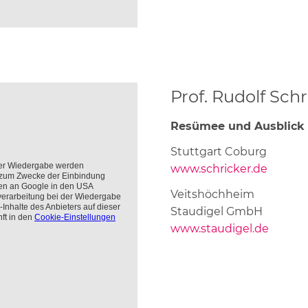
Prof. Rudolf Sch
Resümee und Ausblick
Stuttgart Coburg
www.schricker.de
Veitshöchheim
Staudigel GmbH
www.staudigel.de