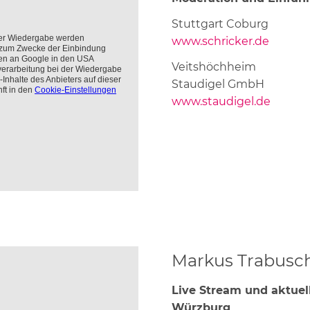
chranktüren
Stuttgart Coburg
omplettlösungen
www.schricker.de
Veitshöchheim
Staudigel GmbH
www.staudigel.de
Markus Trabusc
Live Stream und aktuel
Würzburg