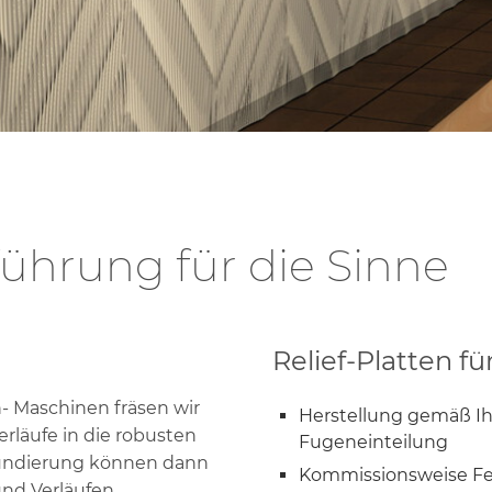
chranktüren
omplettlösungen
ührung für die Sinne
Relief-Platten f
 Maschinen fräsen wir
Herstellung gemäß I
rläufe in die robusten
Fugeneinteilung
rundierung können dann
Kommissionsweise Fe
und Verläufen