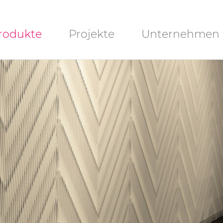
igation
rodukte
Projekte
Unternehmen
rspringen
UBLI-Lite
Downloads
ANO-Lite
ochplatten
chlitzplatten
chlitzplatten
Lamellen)