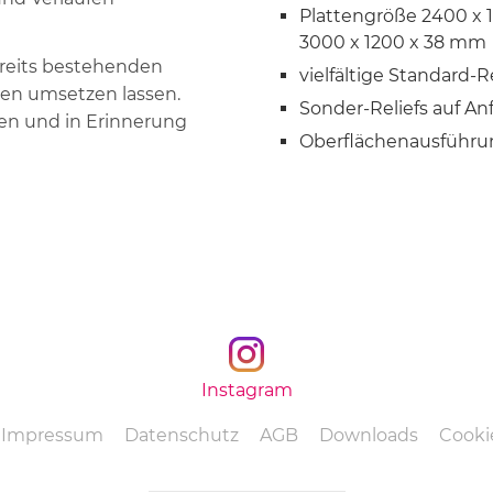
Plattengröße 2400 x 
3000 x 1200 x 38 mm
ereits bestehenden
vielfältige Standard-Re
ngen umsetzen lassen.
Sonder-Reliefs auf Anf
ken und in Erinnerung
Oberflächenausführung
Instagram
Navigation
Impressum
Datenschutz
AGB
Downloads
Cookie
überspringen